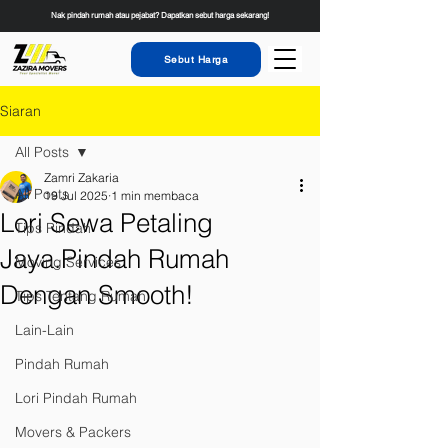
Nak pindah rumah atau pejabat? Dapatkan sebut harga sekarang!
Sebut Harga
Siaran
All Posts
Zamri Zakaria
All Posts
19 Jul 2025
1 min membaca
Lori Sewa Petaling
Tips Pindah
Jaya.Pindah Rumah
Moving Services
Dengan Smooth!
Tips Tentang Rumah
Lain-Lain
Pindah Rumah
Lori Pindah Rumah
Movers & Packers