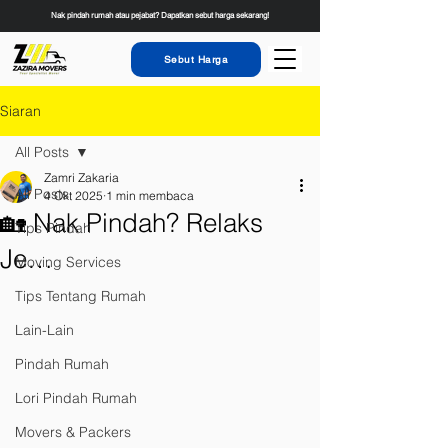
Nak pindah rumah atau pejabat? Dapatkan sebut harga sekarang!
Sebut Harga
Siaran
All Posts
Zamri Zakaria
All Posts
4 Okt 2025
1 min membaca
🏡 Nak Pindah? Relaks
Tips Pindah
Je…
Moving Services
Tips Tentang Rumah
Lain-Lain
Pindah Rumah
Lori Pindah Rumah
Movers & Packers