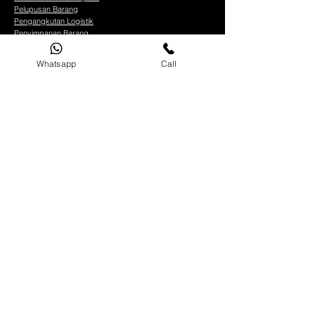
Pelupusan Barang
Pengangkutan Logistik
Penyimpanan Barang
Tentang Kami
Hubungi Kami
Whatsapp
Call
Sebut Harga
FAQ
Blog
LOKASI
Lori Sewa Seremban
Lori Sewa Melaka
Lori Sewa Selangor
Lori Sewa Petaling Jaya
Lori Sewa Cyberjaya
Lori Sewa Ampang
Lori Sewa Cheras
Lori Sewa Subang Jaya
Lori Sewa Kajang
Lori Sewa Kuala Lumpur
Lori Sewa Putrajaya
Lori Sewa Damansara
WAKTU BEROPERASI
Pejabat :