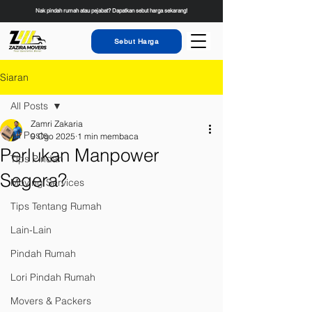
Nak pindah rumah atau pejabat? Dapatkan sebut harga sekarang!
Sebut Harga
Siaran
All Posts
Zamri Zakaria
All Posts
9 Ogo 2025
1 min membaca
Perlukan Manpower
Tips Pindah
Segera?
Moving Services
Tips Tentang Rumah
Lain-Lain
Pindah Rumah
Lori Pindah Rumah
Movers & Packers