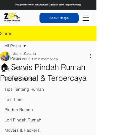
Nak pindah rumah atau pejabat? Dapatkan sebut harga sekarang!
Sebut Harga
Siaran
All Posts
Zamri Zakaria
All Posts
7 Jul 2025
1 min membaca
🏠 Servis Pindah Rumah
Tips Pindah
Profesional & Terpercaya
Moving Services
Tips Tentang Rumah
Lain-Lain
Pindah Rumah
Lori Pindah Rumah
Movers & Packers