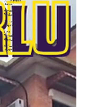
Lori Pindah
Rumah
Movers &
Packers
Berita &
Inspirasi
Tips
Pindah
Rumah
Movers &
Packers