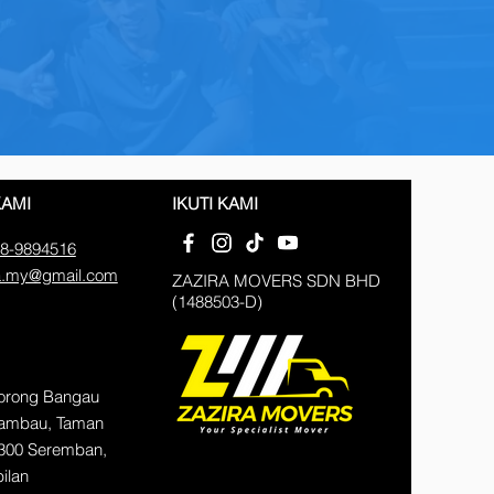
KAMI
IKUTI KAMI
8-9894516
a.my@gmail.com
ZAZIRA MOVERS SDN BHD
(1488503-D)
Lorong Bangau
Mambau, Taman
300 Seremban,
ilan