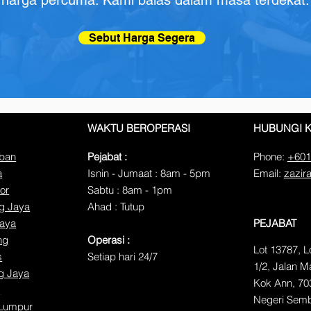
harga percuma. Kami balas dalam masa terdekat.
Sebut Harga Segera
WAKTU BEROPERASI
HUBUNGI 
mban
Pejabat :
Phone:
+601
a
Isnin - Jumaat : 8am - 5pm
Email:
zazir
or
​​Sabtu : 8am - 1pm
ng Jaya
​Ahad : Tutup
jaya
PEJABAT
ng
Operasi :
Lot 13787, 
s
Setiap hari 24/7
1/2, Jalan 
g Jaya
Kok Ann, 70
g
Negeri Semb
 Lumpur