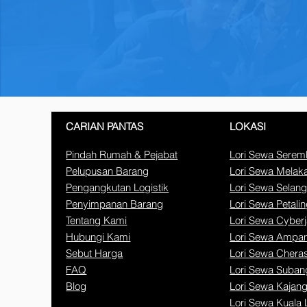
CARIAN PANTAS
LOKASI
Pindah Rumah & Pejabat
Lori Sewa Sere
Pelupusan Barang
Lori Sewa Melak
Pengangkutan Logistik
Lori Sewa Selang
Penyimpanan Barang
Lori Sewa Petali
Tentang Kami
Lori Sewa Cyber
Hubungi Kami
Lori Sewa Ampa
Sebut Harga
Lori Sewa Chera
FAQ
Lori Sewa Suban
Blog
Lori Sewa Kajan
Lori Sewa Kuala