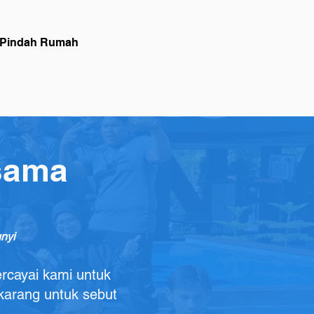
Pindah Rumah
ah
Movers & Packers
rsama
nyi
ercayai kami untuk
ekarang untuk sebut