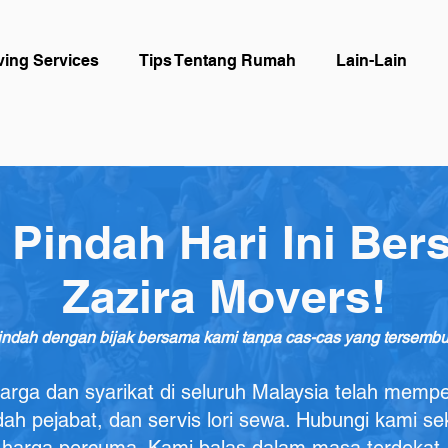
ing Services
Tips Tentang Rumah
Lain-Lain
rs & Packers
Berita & Inspirasi
Tips Pindah Rum
 Pindah Hari Ini Be
Zazira Movers!
indah dengan bijak bersama kami tanpa cas-cas yang tersembu
arga dan syarikat di seluruh Malaysia telah memp
ah pejabat, dan servis lori sewa. Hubungi kami s