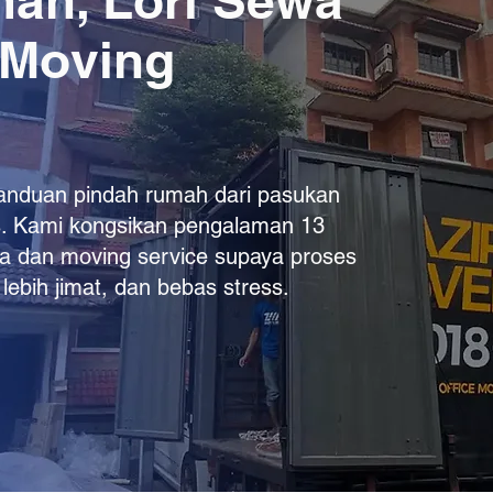
ah, Lori Sewa
 Moving
n panduan pindah rumah dari pasukan
s. Kami kongsikan pengalaman 13
ewa dan moving service supaya proses
ebih jimat, dan bebas stress.