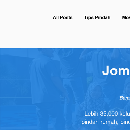
All Posts
Tips Pindah
Mov
Lori Pindah Rumah
Move
​Jom
Berp
Lebih 35,000 kelu
pindah rumah, pind