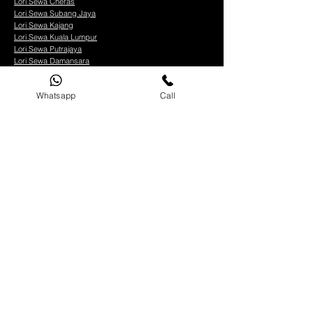
Lori Sewa Cheras
Lori Sewa Subang Jaya
Lori Sewa Kajang
Lori Sewa Kuala Lumpur
Lori Sewa Putrajaya
Lori Sewa Damansara
WAKTU BEROPERASI
Whatsapp
Call
Pejabat :
Isnin - Jumaat : 8am - 5pm
​​Sabtu : 8am - 1pm
​Ahad : Tutup
Operasi :
Setiap hari 24/7
HUBUNGI KAMI
Phone:
+6018-9894516
Email:
zazira.my@gmail.com
PEJABAT
Lot 13787, Lorong Bangau 1/2, Jalan Mambau, Taman
Kok Ann, 70300 Seremban, Negeri Sembilan
IKUTI KAMI