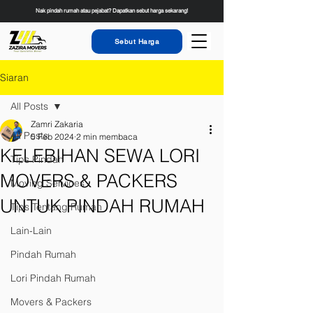
Nak pindah rumah atau pejabat? Dapatkan sebut harga sekarang!
Sebut Harga
Siaran
All Posts
Zamri Zakaria
All Posts
5 Feb 2024
2 min membaca
KELEBIHAN SEWA LORI
Tips Pindah
MOVERS & PACKERS
Moving Services
UNTUK PINDAH RUMAH
Tips Tentang Rumah
Lain-Lain
Pindah Rumah
Lori Pindah Rumah
Movers & Packers