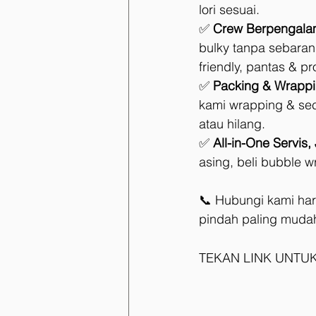
lori sesuai.
✅ 
Crew Berpengala
bulky tanpa sebaran
friendly, pantas & pr
✅ 
Packing & Wrapp
kami wrapping & sec
atau hilang.
✅ 
All-in-One Servis
asing, beli bubble 
📞 Hubungi kami har
pindah paling muda
TEKAN LINK UNTUK