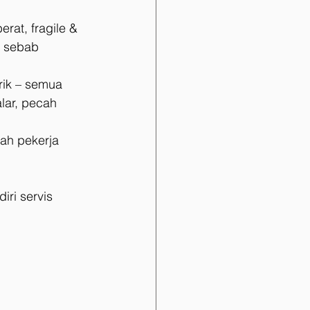
rat, fragile & 
s sebab 
rik – semua 
lar, pecah 
pah pekerja 
ri servis 