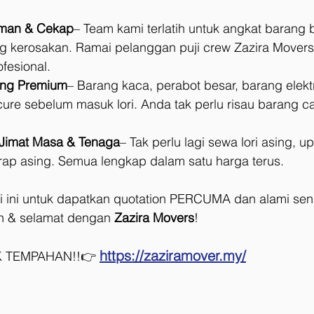
man & Cekap
– Team kami terlatih untuk angkat barang be
g kerosakan. Ramai pelanggan puji crew Zazira Mover
ofesional.
ing Premium
– Barang kaca, perabot besar, barang elekt
ure sebelum masuk lori. Anda tak perlu risau barang ca
, Jimat Masa & Tenaga
– Tak perlu lagi sewa lori asing, u
wrap asing. Semua lengkap dalam satu harga terus.
i ini untuk dapatkan quotation PERCUMA dan alami sendi
h & selamat dengan 
Zazira Movers
!
https://zaziramover.my/
 TEMPAHAN!!👉 