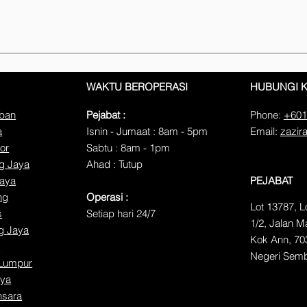
Perkhidmatan Bungkus
Serv
Barang Kaca: Panduan
Peja
Perlindungan Maksimum
Ser
WAKTU BEROPERASI
HUBUNGI 
Barang Rapuh
mban
Pejabat :
Phone:
+601
a
Isnin - Jumaat : 8am - 5pm
Email:
zazir
or
​​Sabtu : 8am - 1pm
ng Jaya
​Ahad : Tutup
jaya
PEJABAT
ng
Operasi :
Lot 13787, 
s
Setiap hari 24/7
1/2, Jalan 
g Jaya
Kok Ann, 70
g
Negeri Semb
 Lumpur
aya
nsara