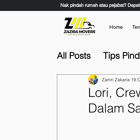
Nak pindah rumah atau pejabat? Dapat
Home
Ten
All Posts
Tips Pin
Lain-Lain
Pind
Zamri Zakaria
19 
Lori, Cr
Movers & Packer
Dalam Sa
Movers & Packer