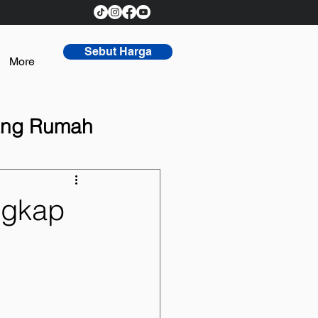
Sebut Harga
More
tang Rumah
ngkap
h Rumah