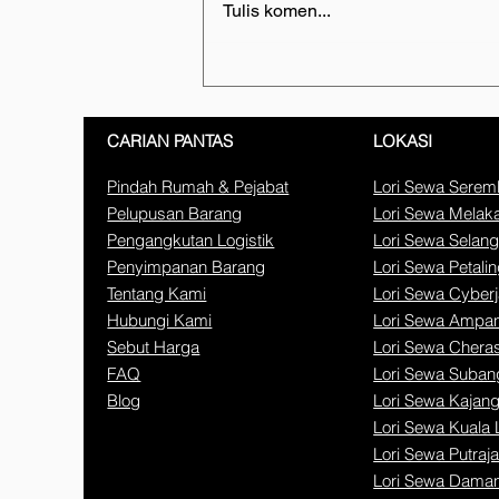
Tulis komen...
Syarikat Logistik Bumiputera
Terbaik 2026: Panduan
Memilih Rakan Pindahan
CARIAN PANTAS
LOKASI
Profesional
Pindah Rumah & Pejabat
Lori Sewa Sere
Pelupusan Barang
Lori Sewa Melak
Pengangkutan Logistik
Lori Sewa Selang
Penyimpanan Barang
Lori Sewa Petali
Tentang Kami
Lori Sewa Cyber
Hubungi Kami
Lori Sewa Ampa
Sebut Harga
Lori Sewa Chera
FAQ
Lori Sewa Suban
Blog
Lori Sewa Kajan
Lori Sewa Kuala
Lori Sewa Putraj
Lori Sewa Dama