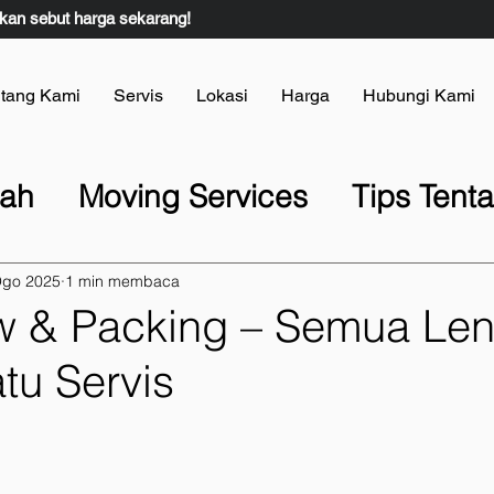
kan sebut harga sekarang!
tang Kami
Servis
Lokasi
Harga
Hubungi Kami
dah
Moving Services
Tips Ten
ah Rumah
Lori Pindah Rumah
Ogo 2025
1 min membaca
ew & Packing – Semua Le
s
Berita & Inspirasi
Tips Pinda
tu Servis
s