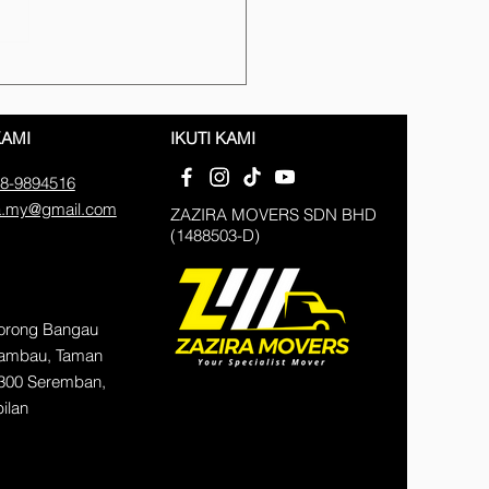
is Pindah Rumah &
bat Profesional di
emban
KAMI
IKUTI KAMI
8-9894516
a.my@gmail.com
ZAZIRA MOVERS SDN BHD
(1488503-D)
Lorong Bangau
Mambau, Taman
300 Seremban,
ilan