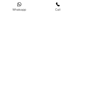
Lihat Semua
Siaran Terkini
Whatsapp
Call
Komen