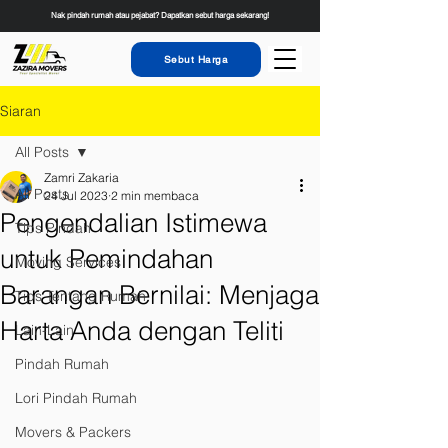
Nak pindah rumah atau pejabat? Dapatkan sebut harga sekarang!
Sebut Harga
Siaran
All Posts
Zamri Zakaria
All Posts
24 Jul 2023
2 min membaca
Pengendalian Istimewa
Tips Pindah
untuk Pemindahan
Moving Services
Barangan Bernilai: Menjaga
Tips Tentang Rumah
Harta Anda dengan Teliti
Lain-Lain
Pindah Rumah
Lori Pindah Rumah
Movers & Packers