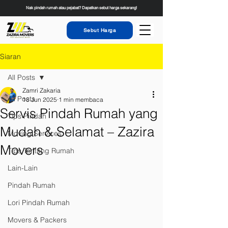
Nak pindah rumah atau pejabat? Dapatkan sebut harga sekarang!
Sebut Harga
Siaran
All Posts
Zamri Zakaria
All Posts
18 Jun 2025
1 min membaca
Servis Pindah Rumah yang
Tips Pindah
Mudah & Selamat – Zazira
Moving Services
Movers
Tips Tentang Rumah
Lain-Lain
Pindah Rumah
Lori Pindah Rumah
Movers & Packers