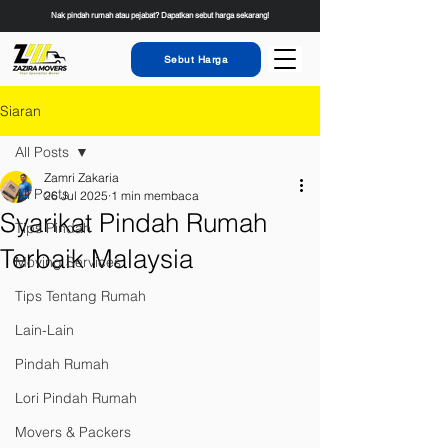
Nak pindah rumah atau pejabat? Dapatkan sebut harga sekarang!
Sebut Harga
Siaran
All Posts
Zamri Zakaria
All Posts
26 Jul 2025
1 min membaca
Syarikat Pindah Rumah
Tips Pindah
Terbaik Malaysia
Moving Services
Tips Tentang Rumah
Lain-Lain
Pindah Rumah
Lori Pindah Rumah
Movers & Packers