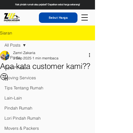
Nak pindah rumah atau pejabat? Dapatkan sebut harga sekarang!
Sebut Harga
Siaran
All Posts
Zamri Zakaria
All Posts
3 Sep 2025
1 min membaca
Apa kata customer kami??
Tips Pindah
🤔
Moving Services
Tips Tentang Rumah
Lain-Lain
Pindah Rumah
Lori Pindah Rumah
Movers & Packers