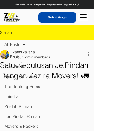
Nak pindah rumah atau pejabat? Dapatkan sebut harga sekarang!
Sebut Harga
Siaran
All Posts
Zamri Zakaria
All Posts
15 Jun
2 min membaca
Satu Keputusan Je.Pindah
Tips Pindah
Dengan Zazira Movers! 🚛
Moving Services
Tips Tentang Rumah
Lain-Lain
Pindah Rumah
Lori Pindah Rumah
Movers & Packers