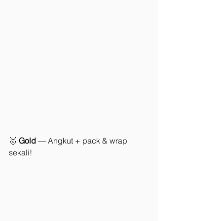
🥇 
Gold
 — Angkut + pack & wrap 
sekali!