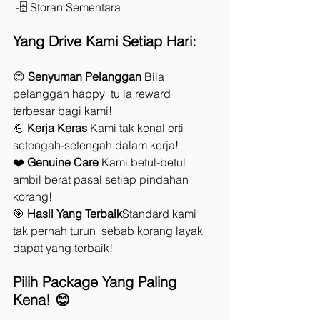
 -🗄️ Storan Sementara
Yang Drive Kami Setiap Hari:
😊 
Senyuman Pelanggan 
Bila 
pelanggan happy  tu la reward 
terbesar bagi kami!
💪 
Kerja Keras 
Kami tak kenal erti 
setengah-setengah dalam kerja!
❤️ 
Genuine Care 
Kami betul-betul 
ambil berat pasal setiap pindahan 
korang!
🎯 
Hasil Yang Terbaik
Standard kami 
tak pernah turun  sebab korang layak 
dapat yang terbaik!
Pilih Package Yang Paling 
Kena! 😊