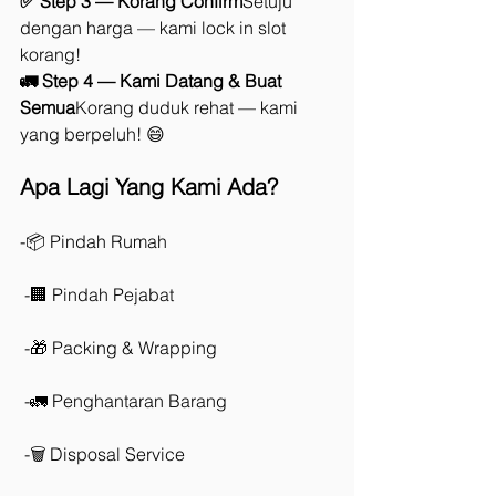
✅ Step 3 — Korang Confirm
Setuju 
dengan harga — kami lock in slot 
korang!
🚛 Step 4 — Kami Datang & Buat 
Semua
Korang duduk rehat — kami 
yang berpeluh! 😄
Apa Lagi Yang Kami Ada?
-📦 Pindah Rumah
 -🏢 Pindah Pejabat
 -🎁 Packing & Wrapping
 -🚛 Penghantaran Barang
 -🗑️ Disposal Service