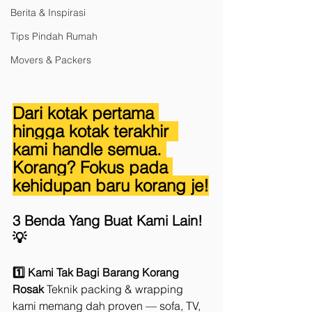
Berita & Inspirasi
Tips Pindah Rumah
Movers & Packers
Dari kotak pertama 
hingga kotak terakhir  
kami handle semua. 
Korang? Fokus pada 
kehidupan baru korang je!
3 Benda Yang Buat Kami Lain! 
💡
1️⃣ Kami Tak Bagi Barang Korang 
Rosak 
Teknik packing & wrapping 
kami memang dah proven — sofa, TV, 