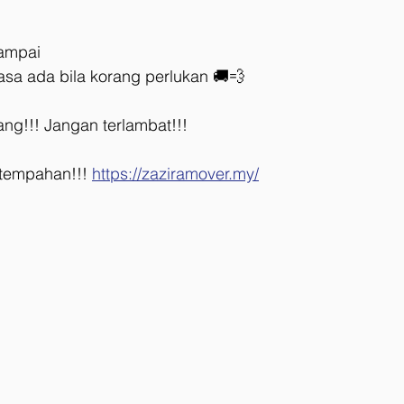
ampai
asa ada bila korang perlukan 🚚💨
ng!!! Jangan terlambat!!!
k tempahan!!! 
https://zaziramover.my/