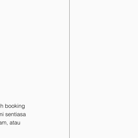
eh booking 
i sentiasa 
am, atau 