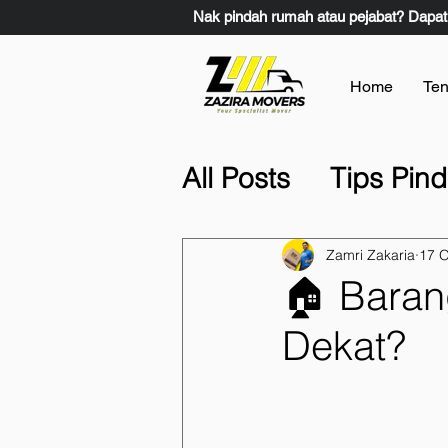
Nak pindah rumah atau pejabat? Dapat
Home
Ten
All Posts
Tips Pin
Lain-Lain
Pind
Zamri Zakaria
17 O
🏠 Baran
Movers & Packer
Dekat?
Movers & Packer