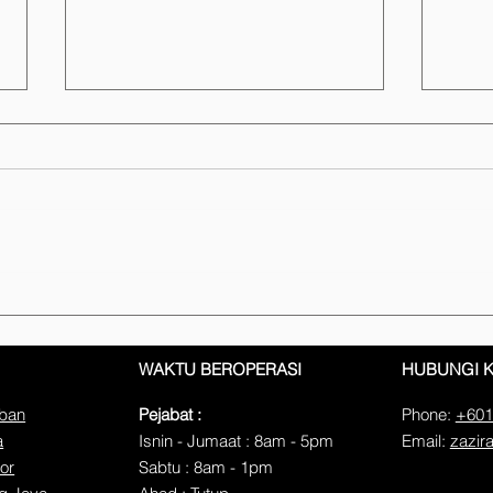
Perkhidmatan Bungkus
Serv
Barang Kaca: Panduan
Peja
Perlindungan Maksimum
Ser
WAKTU BEROPERASI
HUBUNGI 
Barang Rapuh
mban
Pejabat :
Phone:
+601
a
Isnin - Jumaat : 8am - 5pm
Email:
zazir
or
​​Sabtu : 8am - 1pm