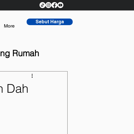
Sebut Harga
More
tang Rumah
h Dah
h Rumah