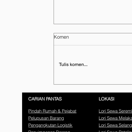
Komen
Tulis komen...
Syarikat Logistik Bumiputera
Terbaik 2026: Panduan
Memilih Rakan Pindahan
CARIAN PANTAS
LOKASI
Profesional
Pindah Rumah & Pejabat
Lori Sewa Sere
Pelupusan Barang
Lori Sewa Melak
Pengangkutan Logistik
Lori Sewa Selang