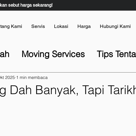
kan sebut harga sekarang!
tang Kami
Servis
Lokasi
Harga
Hubungi Kami
dah
Moving Services
Tips Ten
ah Rumah
Lori Pindah Rumah
kt 2025
1 min membaca
g Dah Banyak, Tapi Tarik
s
Berita & Inspirasi
Tips Pinda
s