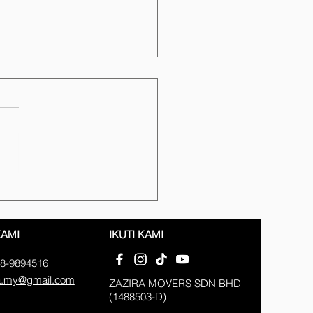
is Pindah Rumah &
bat Profesional di
emban
KAMI
IKUTI KAMI
8-9894516
a.my@gmail.com
ZAZIRA MOVERS SDN BHD
(1488503-D)